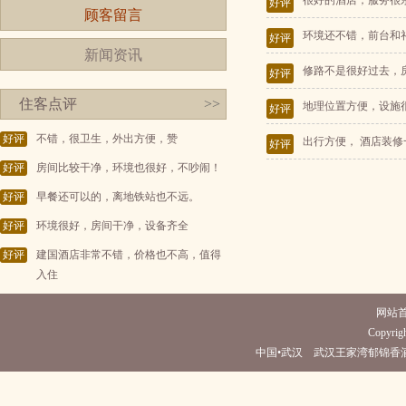
很好的酒店，服务很
好评
顾客留言
环境还不错，前台和
好评
新闻资讯
修路不是很好过去，
好评
住客点评
>>
地理位置方便，设施
好评
好评
不错，很卫生，外出方便，赞
出行方便， 酒店装修
好评
好评
房间比较干净，环境也很好，不吵闹！
好评
早餐还可以的，离地铁站也不远。
好评
环境很好，房间干净，设备齐全
好评
建国酒店非常不错，价格也不高，值得
入住
网站
Copyrigh
中国•武汉 武汉王家湾郁锦香酒店(电话027